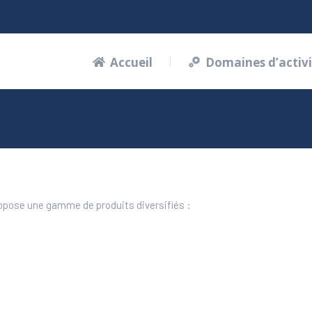
Domaines d’activités
La société
Ac
Accueil
Domaines d’activi
ropose une gamme de produits diversifiés :